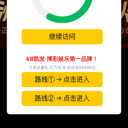
k8凯发·博彩娱乐第一品牌！
注册送豪礼·亿万奖池·首存送88888元